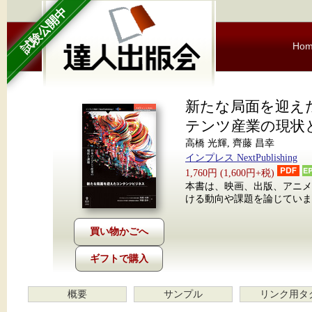
試験公開中
Ho
新たな局面を迎え
テンツ産業の現状
高橋 光輝, 齊藤 昌幸
インプレス NextPublishing
1,760円 (1,600円+税)
本書は、映画、出版、アニ
ける動向や課題を論じていま
ギフトで購入
概要
サンプル
リンク用タ