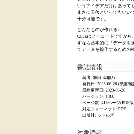
いうアイデアだけはあっても
まさに天啓といってもいいで
十分可能です。
どんなものが作れる?
Clickはノーコードです
すなら基本的に「データを操
てデータを操作するための
書誌情報
著者: 掌田 津耶乃
発行日:
2023-06-26
(紙書籍版発
最終更新日: 2023-06-26
バージョン: 1.0.0
ページ数:
416ページ(PDF
対応フォーマット:
PDF
出版社: ラトルズ
対象読者