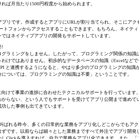
れば月当たり1500円程度から始められます。
Webアプリです。作成するとアプリにURLが割り当てられ、そこにア
マートフォンからアクセスすることもできます。もちろん、ネイティ
ンではネイティブアプリの開発もサポートしています。
!
ログラミングをしません。したがって、プログラミング関係の知識
わけではありません。初歩的なデータベースの知識（Excelなど
PI と連携するようになると、やはり多少のプログラミングの知識
分については、プログラミングの知識は不要」ということです。
、起業家に向けて事業の進捗に合わせたテクニカルサポートを行っていま
わからない、という人でもサポートを受けてアプリ公開まで進めて
成功した事例も出てきています。
が叫ばれる昨今、多くの日常的な業務をアプリ化しどこからでもア
はずです。以前ならば細々とした業務まですべて外注でアプリ開発
しClickを導入すれば、自力で業務をアプリ化できます。また、