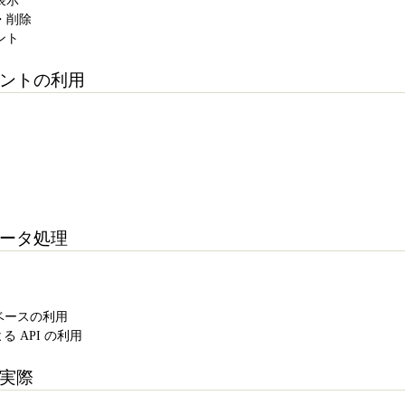
表示
新・削除
ント
レメントの利用
なデータ処理
タベースの利用
による API の利用
の実際