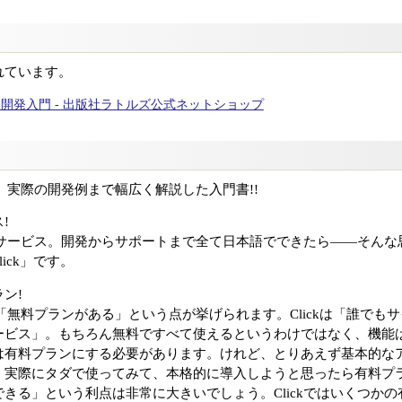
れています。
ード開発入門 - 出版社ラトルズ公式ネットショップ
ら、実際の開発例まで幅広く解説した入門書!!
!
ードサービス。開発からサポートまで全て日本語でできたら――そん
Click」です。
ン!
て、「無料プランがある」という点が挙げられます。Clickは「誰で
ービス」。もちろん無料ですべて使えるというわけではなく、機能
は有料プランにする必要があります。けれど、とりあえず基本的な
。実際にタダで使ってみて、本格的に導入しようと思ったら有料プ
きる」という利点は非常に大きいでしょう。Clickではいくつか