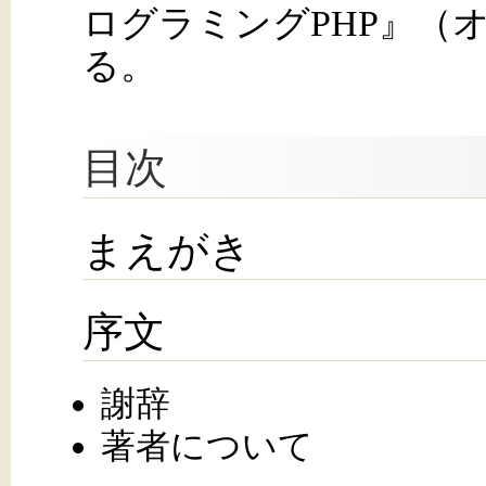
ログラミングPHP』（
る。
目次
まえがき
序文
謝辞
著者について