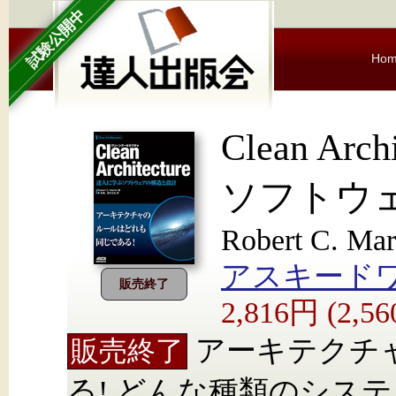
試験公開中
Ho
Clean Ar
ソフトウ
Robert C. 
アスキード
販売終了
2,816円 (2,
アーキテクチ
販売終了
る! どんな種類のシス