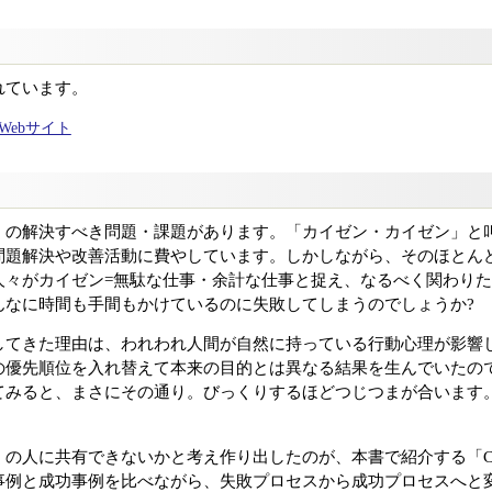
れています。
ャルWebサイト
くの解決すべき問題・課題があります。「カイゼン・カイゼン」と
問題解決や改善活動に費やしています。しかしながら、そのほとん
人々がカイゼン=無駄な仕事・余計な仕事と捉え、なるべく関わり
んなに時間も手間もかけているのに失敗してしまうのでしょうか?
してきた理由は、われわれ人間が自然に持っている行動心理が影響
の優先順位を入れ替えて本来の目的とは異なる結果を生んでいたの
てみると、まさにその通り。びっくりするほどつじつまが合います
の人に共有できないかと考え作り出したのが、本書で紹介する「C
事例と成功事例を比べながら、失敗プロセスから成功プロセスへと