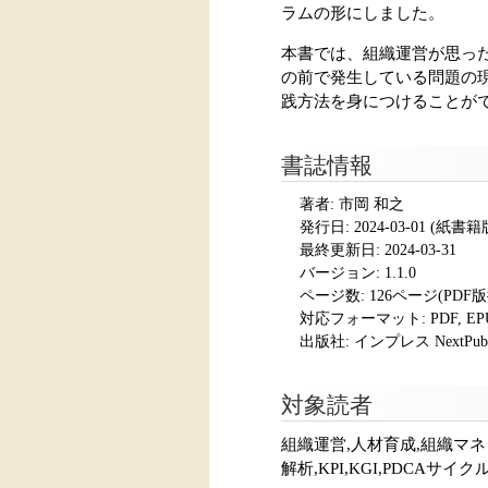
ラムの形にしました。
本書では、組織運営が思っ
の前で発生している問題の
践方法を身につけることが
書誌情報
著者: 市岡 和之
発行日:
2024-03-01
(紙書籍版発
最終更新日: 2024-03-31
バージョン: 1.1.0
ページ数:
126ページ(PDF
対応フォーマット:
PDF, E
出版社: インプレス NextPubli
対象読者
組織運営,人材育成,組織マネ
解析,KPI,KGI,PDCAサ