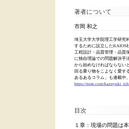
著者について
市岡 和之
埼玉大学大学院理工学研究
するために設立したKAIO
工程設計・品質管理・品質保
に独自理論での問題解決手法
から始めなければならない
回る乗り物をこよなく愛する
あるあるコラム」も連載中
https://note.com/kazuyuki_ich
目次
１章：現場の問題は本