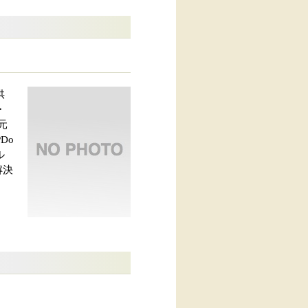
供
・
元
Do
ル
解決