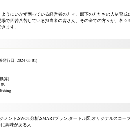
たようにいかず困っている経営者の方々、部下の方たちの人材育成
現場で四苦八苦している担当者の皆さん、その全ての方々が、各々
できます。
行日: 2024-03-01)
版換算)
PUB
shing
ジメント,SWOT分析,SMARTプラン,タートル図,オリジナルスコー
イクルに興味がある人