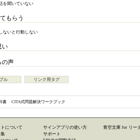
話を聞いていない
てもらう
しないと行動しない
思い
らの声
プル
リンク用タグ
科書 CITA式問題解決ワークブック
イトについて
サインアプリの使い方
青空文庫 for リー
募集
サポート