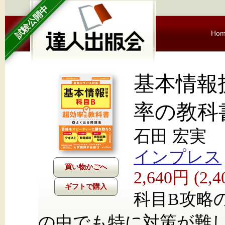
試験公開中
Ho
基本情報
率の教科
石田 宏実
インプレス
2,640円 (2
ギフトで購入
科目B攻略
の中でも特に対策が難