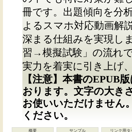
冊です。出題傾向を分
よるスマホ対応動画解
深まる仕組みを実現し
習→模擬試験」の流れ
実力を着実に引き上げ
【注意】本書のEPUB
おります。文字の大き
お使いいただけません
ください。
概要
サンプル
リンク用タ