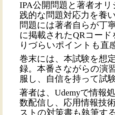
IPA公開問題と著者オ
践的な問題対応力を養
問題には著者自らが丁
に掲載されたQRコー
りづらいポイントも直
巻末には、本試験を想
録。本番さながらの演
服し、自信を持って試
著者は、Udemyで情
数配信し、応用情報技
ストの対策書も執筆す