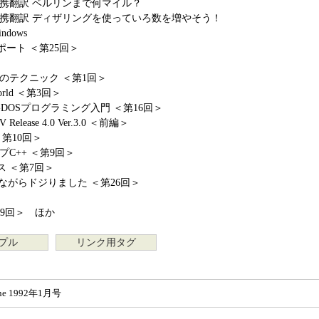
GE提携翻訳 ベルリンまで何マイル？
AGE提携翻訳 ディザリングを使っていろ数を増やそう！
indows
ート ＜第25回＞
のテクニック ＜第1回＞
World ＜第3回＞
DOSプログラミング入門 ＜第16回＞
elease 4.0 Ver.3.0 ＜前編＞
＜第10回＞
C++ ＜第9回＞
 ＜第7回＞
恥ずかしながらドジりました ＜第26回＞
19回＞ ほか
プル
リンク用タグ
ne 1992年1月号