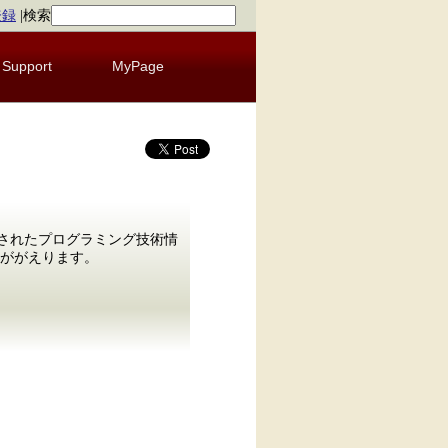
登録
|
検索
Support
MyPage
発行されたプログラミング技術情
みががえります。