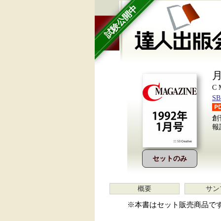
試験公開中
月
C
S
創
報
セットのみ
概要
サン
※本書はセット販売商品で