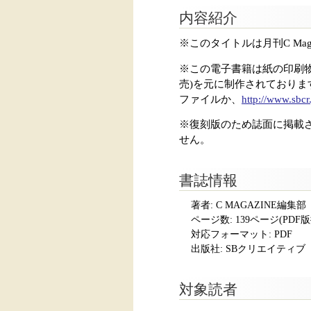
内容紹介
※このタイトルは月刊C Mag
※この電子書籍は紙の印刷物をス
売)を元に制作されており
ファイルか、
http://www.sbcr
※復刻版のため誌面に掲載
せん。
書誌情報
著者: C MAGAZINE編集部
ページ数:
139ページ(PDF
対応フォーマット:
PDF
出版社: SBクリエイティブ
対象読者