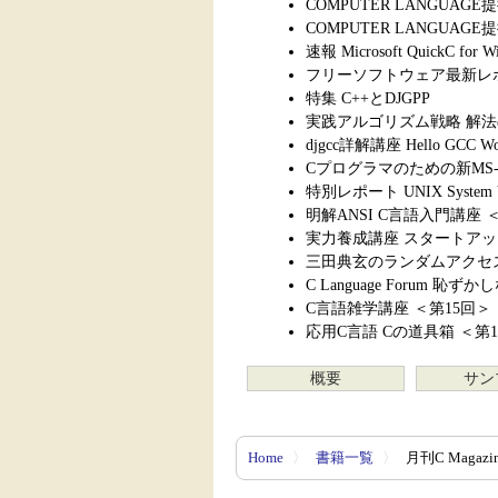
COMPUTER LANGUA
COMPUTER LANGU
速報 Microsoft QuickC for W
フリーソフトウェア最新レポ
特集 C++とDJGPP
実践アルゴリズム戦略 解法
djgcc詳解講座 Hello GCC 
Cプログラマのための新MS-
特別レポート UNIX System V R
明解ANSI C言語入門講座 
実力養成講座 スタートアップ
三田典玄のランダムアクセス
C Language Forum 
C言語雑学講座 ＜第15回＞
応用C言語 Cの道具箱 ＜第
概要
サン
Home
〉
書籍一覧
〉
月刊C Magazi