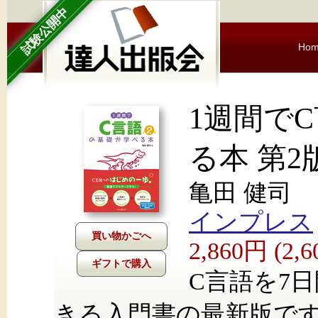
試験公開中
Ho
1週間で
る本 第2
亀田 健司
インプレス
2,860円 (2
ギフトで購入
C言語を7
きる入門書の最新版で