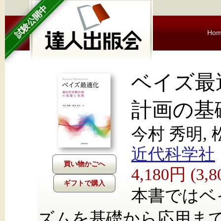
試験公開中
Ho
ベイズ最
計画の基
今村 秀明, 
近代科学社
4,180円 (3
ギフトで購入
本書ではベ
ズムを基礎から応用ま