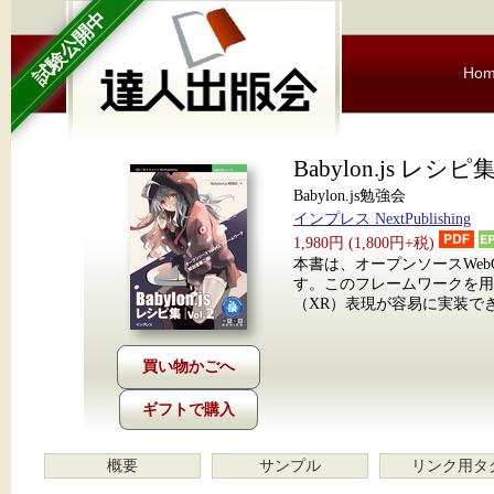
試験公開中
Ho
Babylon.js レシピ集 
Babylon.js勉強会
インプレス NextPublishing
1,980円 (1,800円+税)
本書は、オープンソースWebG
す。このフレームワークを用
（XR）表現が容易に実装で
ギフトで購入
概要
サンプル
リンク用タ