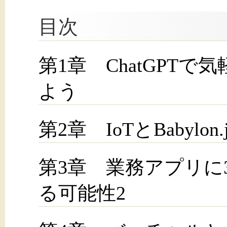
目次
第1章 ChatGPTで気
よう
第2章 IoTとBabyl
第3章 業務アプリに
る可能性2