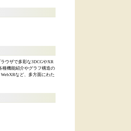
ブラウザで多彩な3DCGやXR
.0の各種機能紹介やグラフ構造の
oとWebXRなど、多方面にわた