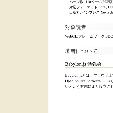
ページ数:
110ページ(PDF
対応フォーマット:
PDF, E
出版社: インプレス NextPubli
対象読者
WebGL,フレームワーク,3
著者について
Babylon.js 勉強会
Babylon.jsとは、ブ
Open Source Software
いという有志により設立され