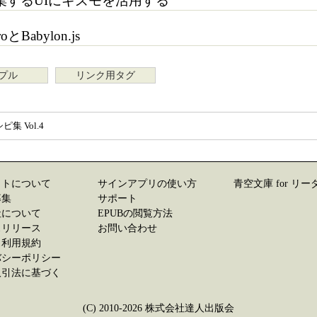
集するUIにギズモを活用する
oとBabylon.js
プル
リンク用タグ
シピ集 Vol.4
イトについて
サインアプリの使い方
青空文庫 for リー
募集
サポート
社について
EPUBの閲覧方法
スリリース
お問い合わせ
ス利用規約
バシーポリシー
取引法に基づく
(C) 2010-2026 株式会社達人出版会