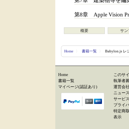
第7章 建築物等を編
第8章 Apple Vision Pr
概要
サン
Home
〉
書籍一覧
〉
Babylon.js レ
Home
このサ
書籍一覧
執筆者
マイページ(認証あり)
運営会
ニュー
サービ
プライ
特定商
表示