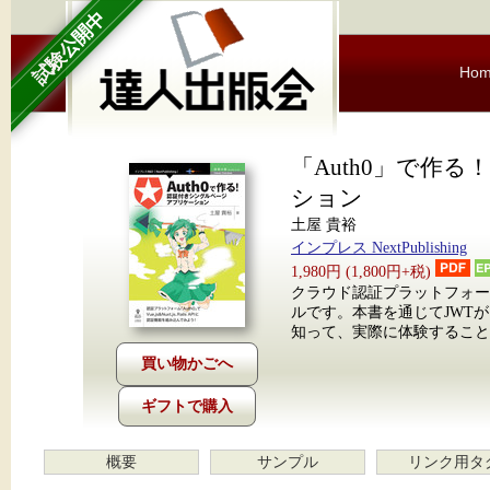
試験公開中
Ho
「Auth0」で作
ション
土屋 貴裕
インプレス NextPublishing
1,980円 (1,800円+税)
クラウド認証プラットフォーム
ルです。本書を通じてJWT
知って、実際に体験すること
ギフトで購入
概要
サンプル
リンク用タ