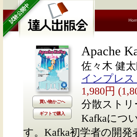
試験公開中
Ho
Apache
佐々木 健
インプレス Nex
1,980円 (1
分散ストリ
ギフトで購入
Kafkaに
す。Kafka初学者の開発