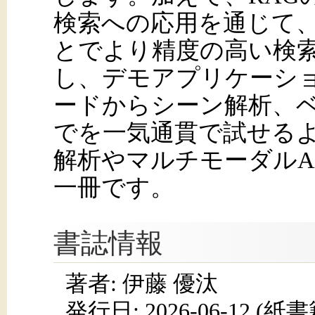
検索への応用を通じて
とでより精度の高い検
し、デモアプリケーシ
ードからシーン解析、
でを一気通貫で試せるよ
解析やマルチモーダルA
一冊です。
書誌情報
著者: 伊藤 優汰
発行日:
2026-06-12
(紙書籍