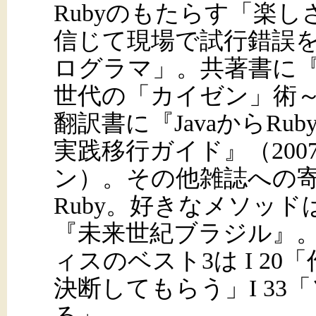
Rubyのもたらす「楽
信じて現場で試行錯誤
ログラマ」。共著書に『Lif
世代の「カイゼン」術～
翻訳書に『JavaからR
実践移行ガイド』（20
ン）。その他雑誌への
Ruby。好きなメソッドはO
『未来世紀ブラジル』
ィスのベスト3は I 20
決断してもらう」I 3
る」。