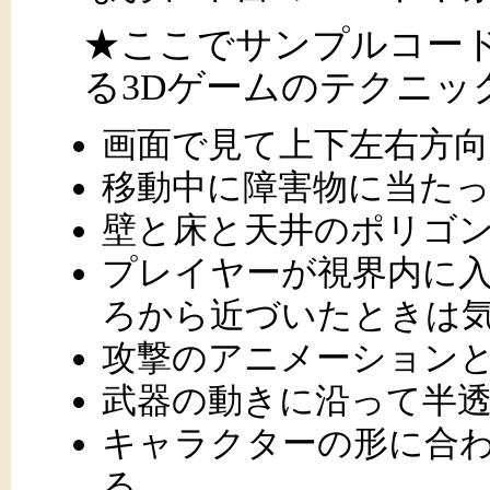
★ここでサンプルコー
る3Dゲームのテクニッ
画面で見て上下左右方
移動中に障害物に当た
壁と床と天井のポリゴ
プレイヤーが視界内に
ろから近づいたときは
攻撃のアニメーション
武器の動きに沿って半
キャラクターの形に合
る