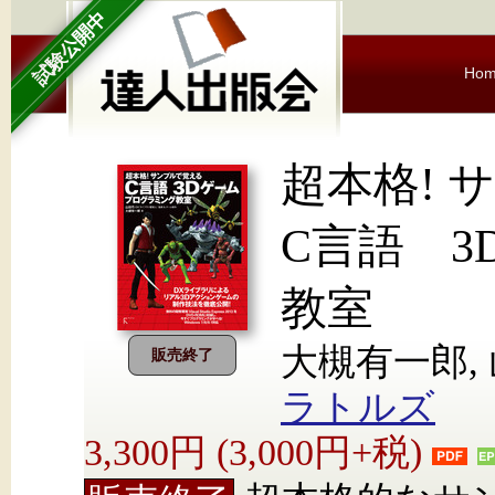
試験公開中
Ho
超本格!
C言語 
教室
大槻有一郎,
販売終了
ラトルズ
3,300円 (3,000円+税)